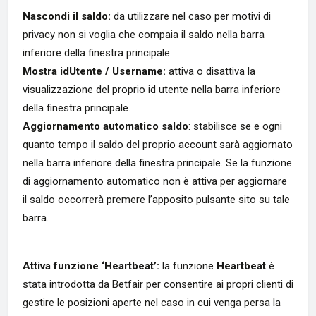
Nascondi il saldo:
da utilizzare nel caso per motivi di
privacy non si voglia che compaia il saldo nella barra
inferiore della finestra principale.
Mostra idUtente / Username:
attiva o disattiva la
visualizzazione del proprio id utente nella barra inferiore
della finestra principale.
Aggiornamento automatico saldo
: stabilisce se e ogni
quanto tempo il saldo del proprio account sarà aggiornato
nella barra inferiore della finestra principale. Se la funzione
di aggiornamento automatico non è attiva per aggiornare
il saldo occorrerà premere l’apposito pulsante sito su tale
barra.
Attiva funzione ‘Heartbeat’:
la funzione
Heartbeat
è
stata introdotta da Betfair per consentire ai propri clienti di
gestire le posizioni aperte nel caso in cui venga persa la