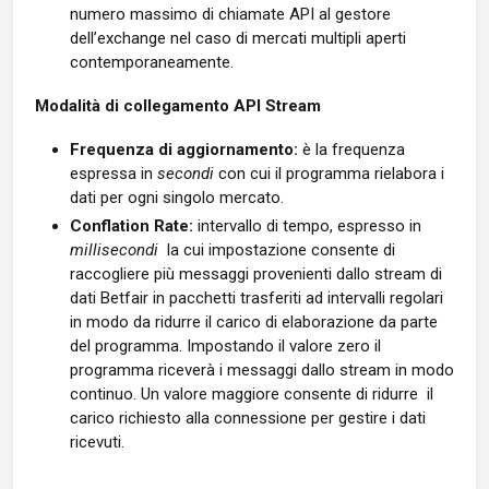
numero massimo di chiamate API al gestore
dell’exchange nel caso di mercati multipli aperti
contemporaneamente.
Modalità di collegamento API Stream
Frequenza di aggiornamento:
è la frequenza
espressa in
secondi
con cui il programma rielabora i
dati per ogni singolo mercato.
Conflation Rate:
intervallo di tempo, espresso in
millisecondi
la cui impostazione consente di
raccogliere più messaggi provenienti dallo stream di
dati Betfair in pacchetti trasferiti ad intervalli regolari
in modo da ridurre il carico di elaborazione da parte
del programma. Impostando il valore zero il
programma riceverà i messaggi dallo stream in modo
continuo. Un valore maggiore consente di ridurre il
carico richiesto alla connessione per gestire i dati
ricevuti.