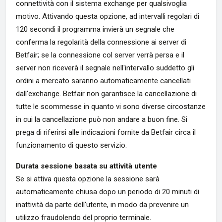
connettività con il sistema exchange per qualsivoglia
motivo. Attivando questa opzione, ad intervalli regolari di
120 secondi il programma invierà un segnale che
conferma la regolarità della connessione ai server di
Betfair; se la connessione col server verrà persa e il
server non riceverà il segnale nell'intervallo suddetto gli
ordini a mercato saranno automaticamente cancellati
dall'exchange. Betfair non garantisce la cancellazione di
tutte le scommesse in quanto vi sono diverse circostanze
in cui la cancellazione può non andare a buon fine. Si
prega di riferirsi alle indicazioni fornite da Betfair circa il
funzionamento di questo servizio.
Durata sessione basata su attività utente
Se si attiva questa opzione la sessione sarà
automaticamente chiusa dopo un periodo di 20 minuti di
inattività da parte dell'utente, in modo da prevenire un
utilizzo fraudolendo del proprio terminale.