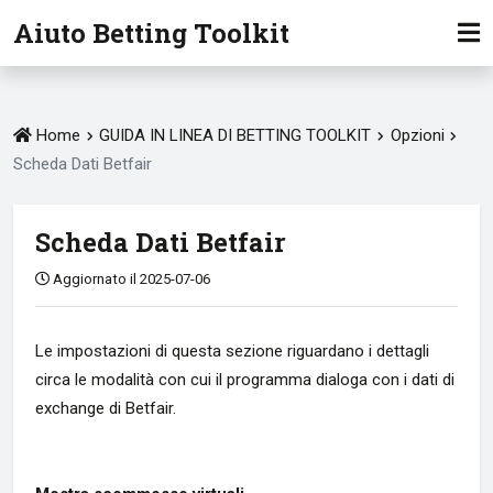
Aiuto Betting Toolkit
Home
GUIDA IN LINEA DI BETTING TOOLKIT
Opzioni
Scheda Dati Betfair
Scheda Dati Betfair
Aggiornato il 2025-07-06
Le impostazioni di questa sezione riguardano i dettagli
circa le modalità con cui il programma dialoga con i dati di
exchange di Betfair.