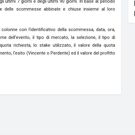
i ultimi 7 giorni e degli ultimi 90 giorni. In base al periodo
ale delle scommesse abbinate e chiuse insieme al loro
colonne con l'identificativo della scommessa, data, ora,
e dell'evento, il tipo di mercato, la selezione, il tipo di
ta richiesta, lo stake utilizzato, il valore della quota
ento, l'esito (Vincente o Perdente) ed il valore del profitto