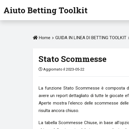
Aiuto Betting Toolkit
Home
GUIDA IN LINEA DI BETTING TOOLKIT
Stato Scommesse
Aggiornato il 2023-05-22
La funzione Stato Scommesse è composta da
avere un report dettagliato di tutte le giocat
Aperte mostra l'elenco delle scommesse delle q
risulta ancora chiuso.
La tabella Scommesse Chiuse, in base all'opzi