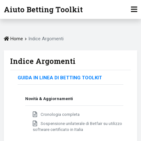
Aiuto Betting Toolkit
Home
Indice Argomenti
Indice Argomenti
GUIDA IN LINEA DI BETTING TOOLKIT
Novità & Aggiornamenti
Cronologia completa
Sospensione unilaterale di Betfair su utilizzo
software certificato in Italia