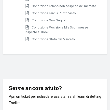
Condizione Tempo non sospeso del mercato
Condizione Tennis Punto Vinto
Condizione Goal Segnato
Condizione Posizione Mie Scommesse
rispetto al Book
Condizione Stato del Mercato
Serve ancora aiuto?
Apri un ticket per richiedere assistenza al Team di Betting
Toolkit