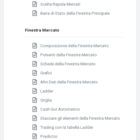
Scelta Rapida Mercati
Barra di Stato della Finestra Principale
Finestra Mercato
Composizione della Finestra Mercato
Pulsanti della Finestra Mercato
Schede della Finestra Mercato
Grafici
Altri Dati della Finestra Mercato
Ladder
Griglia
Cash Out Automatico
Staccare gli elementi della Finestra Mercato
Trading con la tabella Ladder
Predictor