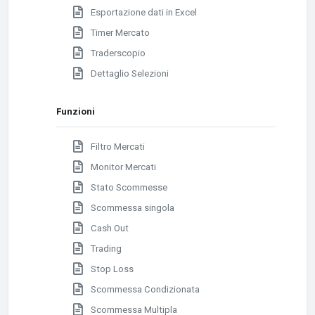
Esportazione dati in Excel
Timer Mercato
Traderscopio
Dettaglio Selezioni
Funzioni
Filtro Mercati
Monitor Mercati
Stato Scommesse
Scommessa singola
Cash Out
Trading
Stop Loss
Scommessa Condizionata
Scommessa Multipla