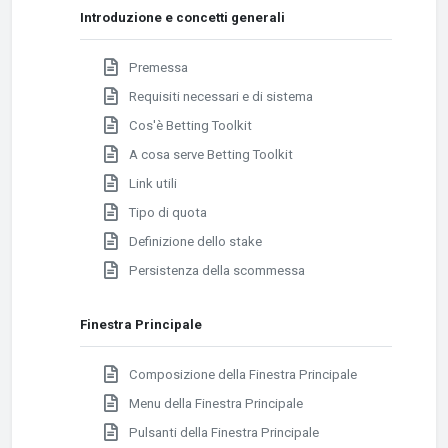
Introduzione e concetti generali
Premessa
Requisiti necessari e di sistema
Cos'è Betting Toolkit
A cosa serve Betting Toolkit
Link utili
Tipo di quota
Definizione dello stake
Persistenza della scommessa
Finestra Principale
Composizione della Finestra Principale
Menu della Finestra Principale
Pulsanti della Finestra Principale