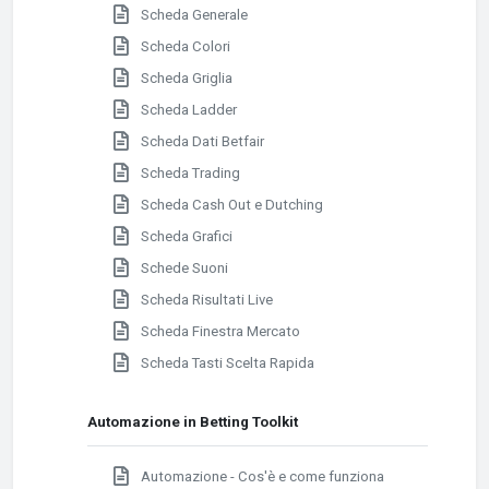
Scheda Generale
Scheda Colori
Scheda Griglia
Scheda Ladder
Scheda Dati Betfair
Scheda Trading
Scheda Cash Out e Dutching
Scheda Grafici
Schede Suoni
Scheda Risultati Live
Scheda Finestra Mercato
Scheda Tasti Scelta Rapida
Automazione in Betting Toolkit
Automazione - Cos'è e come funziona