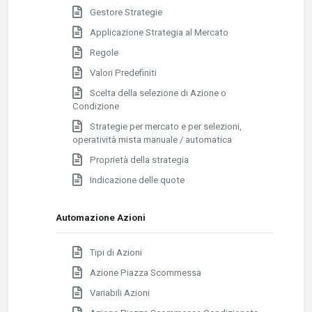
Gestore Strategie
Applicazione Strategia al Mercato
Regole
Valori Predefiniti
Scelta della selezione di Azione o
Condizione
Strategie per mercato e per selezioni,
operatività mista manuale / automatica
Proprietà della strategia
Indicazione delle quote
Automazione Azioni
Tipi di Azioni
Azione Piazza Scommessa
Variabili Azioni