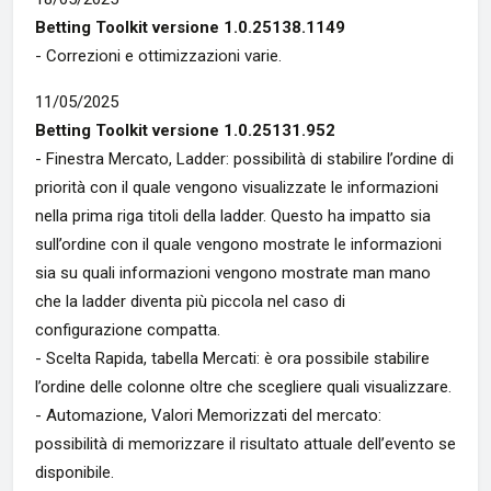
Betting Toolkit versione 1.0.25138.1149
- Correzioni e ottimizzazioni varie.
11/05/2025
Betting Toolkit versione 1.0.25131.952
- Finestra Mercato, Ladder: possibilità di stabilire l’ordine di
priorità con il quale vengono visualizzate le informazioni
nella prima riga titoli della ladder. Questo ha impatto sia
sull’ordine con il quale vengono mostrate le informazioni
sia su quali informazioni vengono mostrate man mano
che la ladder diventa più piccola nel caso di
configurazione compatta.
- Scelta Rapida, tabella Mercati: è ora possibile stabilire
l’ordine delle colonne oltre che scegliere quali visualizzare.
- Automazione, Valori Memorizzati del mercato:
possibilità di memorizzare il risultato attuale dell’evento se
disponibile.