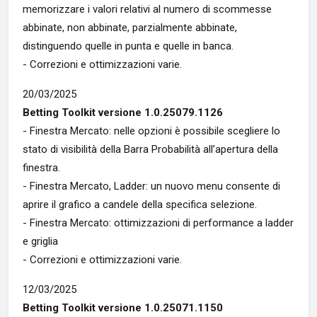
memorizzare i valori relativi al numero di scommesse
abbinate, non abbinate, parzialmente abbinate,
distinguendo quelle in punta e quelle in banca.
- Correzioni e ottimizzazioni varie.
20/03/2025
Betting Toolkit versione 1.0.25079.1126
- Finestra Mercato: nelle opzioni è possibile scegliere lo
stato di visibilità della Barra Probabilità all’apertura della
finestra.
- Finestra Mercato, Ladder: un nuovo menu consente di
aprire il grafico a candele della specifica selezione.
- Finestra Mercato: ottimizzazioni di performance a ladder
e griglia
- Correzioni e ottimizzazioni varie.
12/03/2025
Betting Toolkit versione 1.0.25071.1150