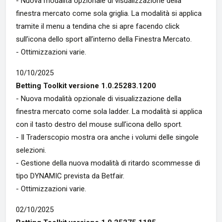
- Nuova modalità opzionale di visualizzazione della
finestra mercato come sola griglia. La modalità si applica
tramite il menu a tendina che si apre facendo click
sull’icona dello sport all’interno della Finestra Mercato.
- Ottimizzazioni varie.
10/10/2025
Betting Toolkit versione 1.0.25283.1200
- Nuova modalità opzionale di visualizzazione della
finestra mercato come sola ladder. La modalità si applica
con il tasto destro del mouse sull’icona dello sport.
- Il Traderscopio mostra ora anche i volumi delle singole
selezioni.
- Gestione della nuova modalità di ritardo scommesse di
tipo DYNAMIC prevista da Betfair.
- Ottimizzazioni varie.
02/10/2025