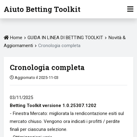
Aiuto Betting Toolkit
Home
GUIDA IN LINEA DI BETTING TOOLKIT
Novità &
Aggiornamenti
Cronologia completa
Cronologia completa
Aggiornato il 2025-11-03
03/11/2025
Betting Toolkit versione 1.0.25307.1202
- Finestra Mercato: migliorata la rendicontazione esiti sul
mercato chiuso. Vengono ora indicati i profitti / perdite
finali per ciascuna selezione.