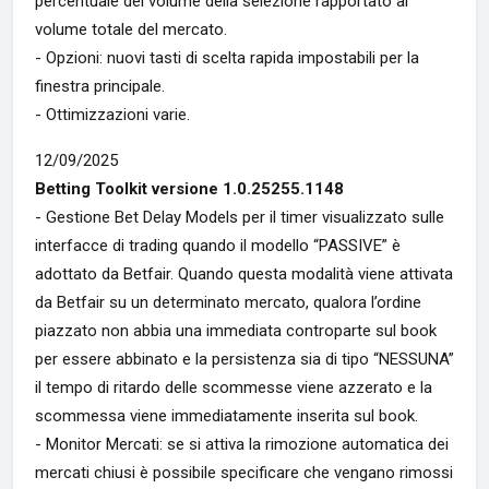
percentuale del volume della selezione rapportato al
volume totale del mercato.
- Opzioni: nuovi tasti di scelta rapida impostabili per la
finestra principale.
- Ottimizzazioni varie.
12/09/2025
Betting Toolkit versione 1.0.25255.1148
- Gestione Bet Delay Models per il timer visualizzato sulle
interfacce di trading quando il modello “PASSIVE” è
adottato da Betfair. Quando questa modalità viene attivata
da Betfair su un determinato mercato, qualora l’ordine
piazzato non abbia una immediata controparte sul book
per essere abbinato e la persistenza sia di tipo “NESSUNA”
il tempo di ritardo delle scommesse viene azzerato e la
scommessa viene immediatamente inserita sul book.
- Monitor Mercati: se si attiva la rimozione automatica dei
mercati chiusi è possibile specificare che vengano rimossi