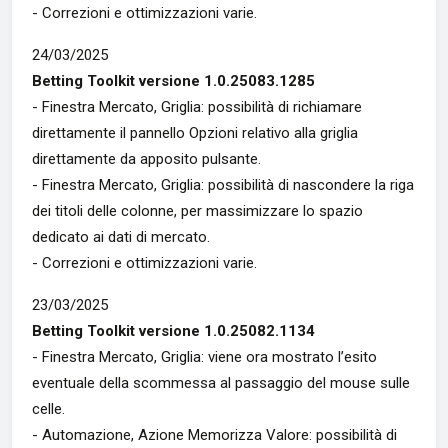
- Correzioni e ottimizzazioni varie.
24/03/2025
Betting Toolkit versione 1.0.25083.1285
- Finestra Mercato, Griglia: possibilità di richiamare
direttamente il pannello Opzioni relativo alla griglia
direttamente da apposito pulsante.
- Finestra Mercato, Griglia: possibilità di nascondere la riga
dei titoli delle colonne, per massimizzare lo spazio
dedicato ai dati di mercato.
- Correzioni e ottimizzazioni varie.
23/03/2025
Betting Toolkit versione 1.0.25082.1134
- Finestra Mercato, Griglia: viene ora mostrato l’esito
eventuale della scommessa al passaggio del mouse sulle
celle.
- Automazione, Azione Memorizza Valore: possibilità di