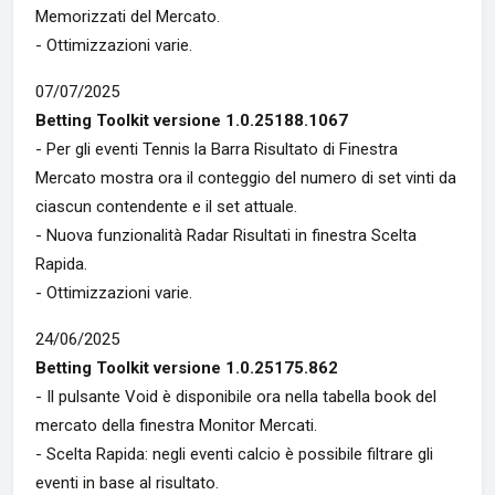
Memorizzati del Mercato.
- Ottimizzazioni varie.
07/07/2025
Betting Toolkit versione 1.0.25188.1067
- Per gli eventi Tennis la Barra Risultato di Finestra
Mercato mostra ora il conteggio del numero di set vinti da
ciascun contendente e il set attuale.
- Nuova funzionalità Radar Risultati in finestra Scelta
Rapida.
- Ottimizzazioni varie.
24/06/2025
Betting Toolkit versione 1.0.25175.862
- Il pulsante Void è disponibile ora nella tabella book del
mercato della finestra Monitor Mercati.
- Scelta Rapida: negli eventi calcio è possibile filtrare gli
eventi in base al risultato.