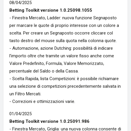
08/04/2025
Betting Toolkit versione 1.0.25098.1055
- Finestra Mercato, Ladder: nuova funzione Segnaposto
per marcare le quote di proprio interesse con un colore a
scelta. Per creare un Segnaposto occorre cliccare col
tasto destro del mouse sulla quota nella colonna quote.
- Automazione, azione Dutching: possibilità di indicare
l’importo oltre che tramite un valore fisso anche come
Valore Predefinito, Formula, Valore Memorizzato,
percentuale del Saldo o della Cassa.
- Scelta Rapida, lista Competizioni: è possibile richiamare
una selezione di competizioni precedentemente salvata in
un Filtro Mercati.
- Correzioni e ottimizzazioni varie.
01/04/2025
Betting Toolkit versione 1.0.25091.986
- Finestra Mercato, Griglia: una nuova colonna consente di