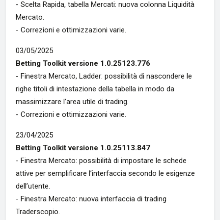
- Scelta Rapida, tabella Mercati: nuova colonna Liquidità
Mercato.
- Correzioni e ottimizzazioni varie.
03/05/2025
Betting Toolkit versione 1.0.25123.776
- Finestra Mercato, Ladder: possibilità di nascondere le
righe titoli di intestazione della tabella in modo da
massimizzare l’area utile di trading.
- Correzioni e ottimizzazioni varie.
23/04/2025
Betting Toolkit versione 1.0.25113.847
- Finestra Mercato: possibilità di impostare le schede
attive per semplificare l’interfaccia secondo le esigenze
dell’utente.
- Finestra Mercato: nuova interfaccia di trading
Traderscopio.