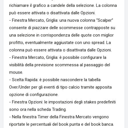
richiamare il grafico a candele della selezione. La colonna
può essere attivata o disattivata dalle Opzioni.
- Finestra Mercato, Griglia: una nuova colonna “Scalper”
consente di piazzare delle scommesse contrapposte su
una selezione in corrispondenza delle quote con miglior
profitto, eventualmente aggiustate con uno spread. La
colonna può essere attivata o disattivata dalle Opzioni.
- Finestra Mercato, Griglia: è possibile configurare la
visibilità della previsione scommessa al passaggio del
mouse.
- Scelta Rapida: è possibile nascondere la tabella
Over/Under per gli eventi di tipo calcio tramite apposita
opzione di configurazione.
- Finestra Opzioni: le impostazioni degli stakes predefiniti
sono ora nella scheda Trading.
- Nella finestra Timer della Finestra Mercato vengono
riportate le percentuali del book punta e del book banca.