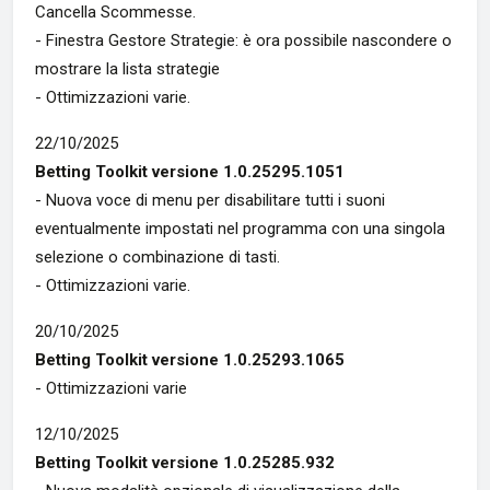
Cancella Scommesse.
- Finestra Gestore Strategie: è ora possibile nascondere o
mostrare la lista strategie
- Ottimizzazioni varie.
22/10/2025
Betting Toolkit versione 1.0.25295.1051
- Nuova voce di menu per disabilitare tutti i suoni
eventualmente impostati nel programma con una singola
selezione o combinazione di tasti.
- Ottimizzazioni varie.
20/10/2025
Betting Toolkit versione 1.0.25293.1065
- Ottimizzazioni varie
12/10/2025
Betting Toolkit versione 1.0.25285.932