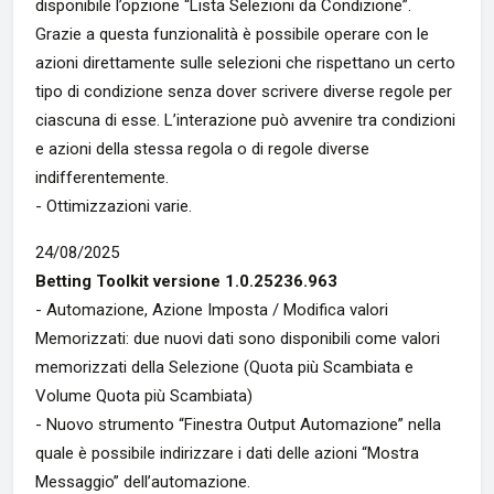
disponibile l’opzione “Lista Selezioni da Condizione”.
Grazie a questa funzionalità è possibile operare con le
azioni direttamente sulle selezioni che rispettano un certo
tipo di condizione senza dover scrivere diverse regole per
ciascuna di esse. L’interazione può avvenire tra condizioni
e azioni della stessa regola o di regole diverse
indifferentemente.
- Ottimizzazioni varie.
24/08/2025
Betting Toolkit versione 1.0.25236.963
- Automazione, Azione Imposta / Modifica valori
Memorizzati: due nuovi dati sono disponibili come valori
memorizzati della Selezione (Quota più Scambiata e
Volume Quota più Scambiata)
- Nuovo strumento “Finestra Output Automazione” nella
quale è possibile indirizzare i dati delle azioni “Mostra
Messaggio” dell’automazione.